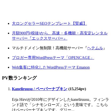
大ロングセラーSEOテンプレート【賢威】
月額900円(税抜)から、高速・多機能・高安定レンタル
サーバー『エックスサーバー』
マルチドメイン無制限！高機能サーバー『
ヘテムル
』
ブロガー専用WordPressテーマ「OPENCAGE」
Web集客に特化したWordPressテーマ Emanon
PV数ランキング
Kaneliruusu / ペーパーナプキン
(15,254pv)
Erja Hirviが2010年にデザインしたkaneliruusu。フィンラ
ンド語で「シナモンローズ」という意味です。 こちら
はペーパーナプキンです。グリー...