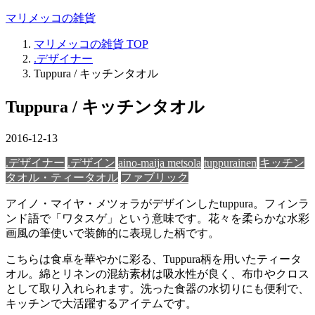
マリメッコの雑貨
マリメッコの雑貨
TOP
.デザイナー
Tuppura / キッチンタオル
Tuppura / キッチンタオル
2016-12-13
.デザイナー
.デザイン
aino-maija metsola
tuppurainen
キッチン
タオル・ティータオル
ファブリック
アイノ・マイヤ・メツォラがデザインしたtuppura。フィンラ
ンド語で「ワタスゲ」という意味です。花々を柔らかな水彩
画風の筆使いで装飾的に表現した柄です。
こちらは食卓を華やかに彩る、Tuppura柄を用いたティータ
オル。綿とリネンの混紡素材は吸水性が良く、布巾やクロス
として取り入れられます。洗った食器の水切りにも便利で、
キッチンで大活躍するアイテムです。