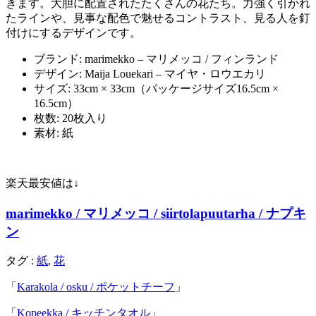
きます。大胆に配置されたたくさんの花たち。力強く引かれ
たラインや、見事な配色で魅せるコントラスト、見る人を釘
付けにするデザインです。
ブランド: marimekko – マリメッコ / フィンランド
デザイン: Maija Louekari – マイヤ・ロウエカリ
サイズ: 33cm × 33cm（パッケージサイズ16.5cm ×
16.5cm）
枚数: 20枚入り
素材: 紙
楽天最安値は↓
marimekko / マリメッコ / siirtolapuutarha / ナプキ
ン
タグ :
紙
,
花
「
Karakola / osku / ポケットチーフ
」
「
Kopeekka / キッチンタオル
」