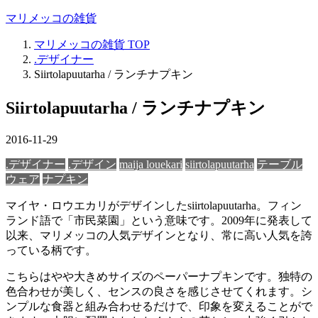
マリメッコの雑貨
マリメッコの雑貨
TOP
.デザイナー
Siirtolapuutarha / ランチナプキン
Siirtolapuutarha / ランチナプキン
2016-11-29
.デザイナー
.デザイン
maija louekari
siirtolapuutarha
テーブル
ウェア
ナプキン
マイヤ・ロウエカリがデザインしたsiirtolapuutarha。フィン
ランド語で「市民菜園」という意味です。2009年に発表して
以来、マリメッコの人気デザインとなり、常に高い人気を誇
っている柄です。
こちらはやや大きめサイズのペーパーナプキンです。独特の
色合わせが美しく、センスの良さを感じさせてくれます。シ
ンプルな食器と組み合わせるだけで、印象を変えることがで