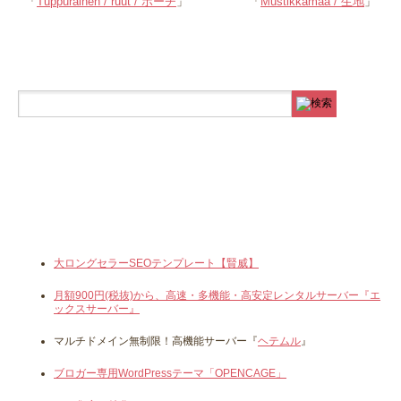
「
Tuppurainen / ruut / ポーチ
」
「
Mustikkamaa / 生地
」
大ロングセラーSEOテンプレート【賢威】
月額900円(税抜)から、高速・多機能・高安定レンタルサーバー『エ
ックスサーバー』
マルチドメイン無制限！高機能サーバー『
ヘテムル
』
ブロガー専用WordPressテーマ「OPENCAGE」