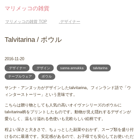
マリメッコの雑貨
マリメッコの雑貨
TOP
.デザイナー
Talvitarina / ボウル
2016-11-20
.デザイナー
.デザイン
sanna annukka
talvitarina
テーブルウェア
ボウル
サンナ・アンヌッカがデザインしたtalvitarina。フィンランド語で「ウ
ィンターストーリー」という意味です。
こちらは贈り物としても人気の高いオイヴァシリーズのボウルに
talvitarina柄をプリントしたものです。動物が見え隠れするデザインが
愛らしく、温もり溢れる色使いも北欧らしい絵柄です。
程よい深さと大きさで、ちょっとした副菜やおかず、スープ類を盛り付
けるのに最適です。安定感があるので、お子様でも安心してお使いただ