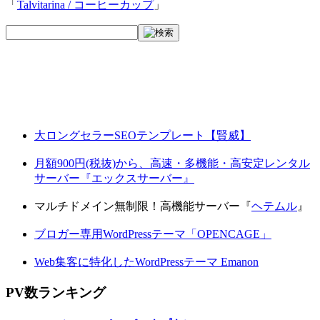
「
Talvitarina / コーヒーカップ
」
大ロングセラーSEOテンプレート【賢威】
月額900円(税抜)から、高速・多機能・高安定レンタル
サーバー『エックスサーバー』
マルチドメイン無制限！高機能サーバー『
ヘテムル
』
ブロガー専用WordPressテーマ「OPENCAGE」
Web集客に特化したWordPressテーマ Emanon
PV数ランキング