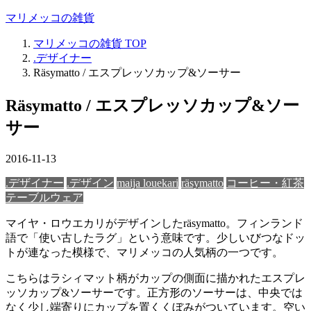
マリメッコの雑貨
マリメッコの雑貨
TOP
.デザイナー
Räsymatto / エスプレッソカップ&ソーサー
Räsymatto / エスプレッソカップ&ソー
サー
2016-11-13
.デザイナー
.デザイン
maija louekari
räsymatto
コーヒー・紅茶
テーブルウェア
マイヤ・ロウエカリがデザインしたräsymatto。フィンランド
語で「使い古したラグ」という意味です。少しいびつなドッ
トが連なった模様で、マリメッコの人気柄の一つです。
こちらはラシィマット柄がカップの側面に描かれたエスプレ
ッソカップ&ソーサーです。正方形のソーサーは、中央では
なく少し端寄りにカップを置くくぼみがついています。空い