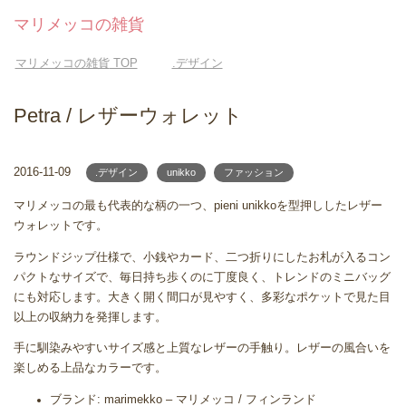
マリメッコの雑貨
マリメッコの雑貨
TOP
.デザイン
Petra / レザーウォレット
2016-11-09
.デザイン
unikko
ファッション
マリメッコの最も代表的な柄の一つ、pieni unikkoを型押ししたレザー
ウォレットです。
ラウンドジップ仕様で、小銭やカード、二つ折りにしたお札が入るコン
パクトなサイズで、毎日持ち歩くのに丁度良く、トレンドのミニバッグ
にも対応します。大きく開く間口が見やすく、多彩なポケットで見た目
以上の収納力を発揮します。
手に馴染みやすいサイズ感と上質なレザーの手触り。レザーの風合いを
楽しめる上品なカラーです。
ブランド: marimekko – マリメッコ / フィンランド