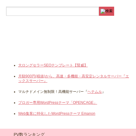
大ロングセラーSEOテンプレート【賢威】
月額900円(税抜)から、高速・多機能・高安定レンタルサーバー『エ
ックスサーバー』
マルチドメイン無制限！高機能サーバー『
ヘテムル
』
ブロガー専用WordPressテーマ「OPENCAGE」
Web集客に特化したWordPressテーマ Emanon
PV数ランキング