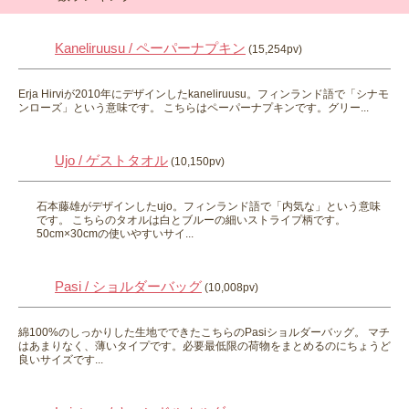
Kaneliruusu / ペーパーナプキン
(15,254pv)
Erja Hirviが2010年にデザインしたkaneliruusu。フィンランド語で「シナモ
ンローズ」という意味です。 こちらはペーパーナプキンです。グリー...
Ujo / ゲストタオル
(10,150pv)
石本藤雄がデザインしたujo。フィンランド語で「内気な」という意味
です。 こちらのタオルは白とブルーの細いストライプ柄です。
50cm×30cmの使いやすいサイ...
Pasi / ショルダーバッグ
(10,008pv)
綿100%のしっかりした生地でできたこちらのPasiショルダーバッグ。 マチ
はあまりなく、薄いタイプです。必要最低限の荷物をまとめるのにちょうど
良いサイズです...