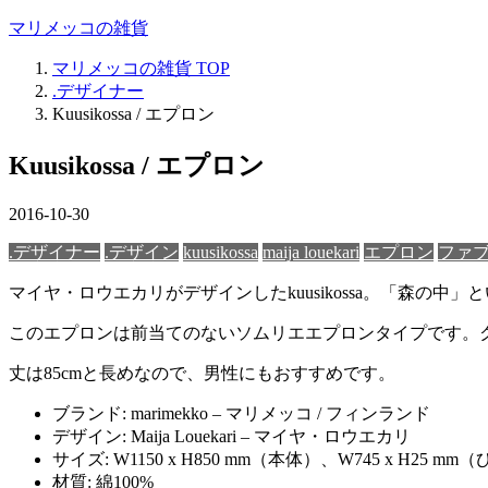
マリメッコの雑貨
マリメッコの雑貨
TOP
.デザイナー
Kuusikossa / エプロン
Kuusikossa / エプロン
2016-10-30
.デザイナー
.デザイン
kuusikossa
maija louekari
エプロン
ファ
マイヤ・ロウエカリがデザインしたkuusikossa。「森の
このエプロンは前当てのないソムリエエプロンタイプです。
丈は85cmと長めなので、男性にもおすすめです。
ブランド: marimekko – マリメッコ / フィンランド
デザイン: Maija Louekari – マイヤ・ロウエカリ
サイズ: W1150 x H850 mm（本体）、W745 x H25 m
材質: 綿100%