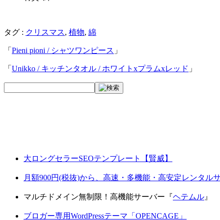
タグ :
クリスマス
,
植物
,
綿
「
Pieni pioni / シャツワンピース
」
「
Unikko / キッチンタオル / ホワイトxプラムxレッド
」
大ロングセラーSEOテンプレート【賢威】
月額900円(税抜)から、高速・多機能・高安定レンタ
マルチドメイン無制限！高機能サーバー『
ヘテムル
』
ブロガー専用WordPressテーマ「OPENCAGE」