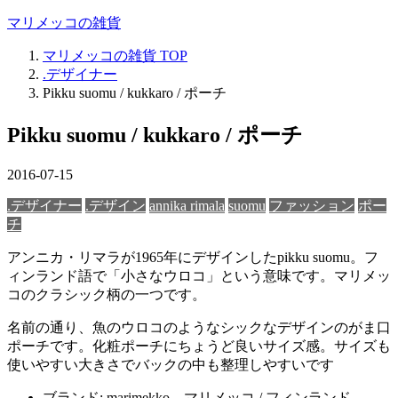
マリメッコの雑貨
マリメッコの雑貨
TOP
.デザイナー
Pikku suomu / kukkaro / ポーチ
Pikku suomu / kukkaro / ポーチ
2016-07-15
.デザイナー
.デザイン
annika rimala
suomu
ファッション
ポー
チ
アンニカ・リマラが1965年にデザインしたpikku suomu。フ
ィンランド語で「小さなウロコ」という意味です。マリメッ
コのクラシック柄の一つです。
名前の通り、魚のウロコのようなシックなデザインのがま口
ポーチです。化粧ポーチにちょうど良いサイズ感。サイズも
使いやすい大きさでバックの中も整理しやすいです
ブランド: marimekko – マリメッコ / フィンランド