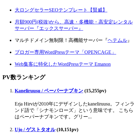
大ロングセラーSEOテンプレート【賢威】
月額900円(税抜)から、高速・多機能・高安定レンタル
サーバー『エックスサーバー』
マルチドメイン無制限！高機能サーバー『
ヘテムル
』
ブロガー専用WordPressテーマ「OPENCAGE」
Web集客に特化したWordPressテーマ Emanon
PV数ランキング
Kaneliruusu / ペーパーナプキン
(15,255pv)
Erja Hirviが2010年にデザインしたkaneliruusu。フィンラ
ンド語で「シナモンローズ」という意味です。 こちら
はペーパーナプキンです。グリー...
Ujo / ゲストタオル
(10,151pv)