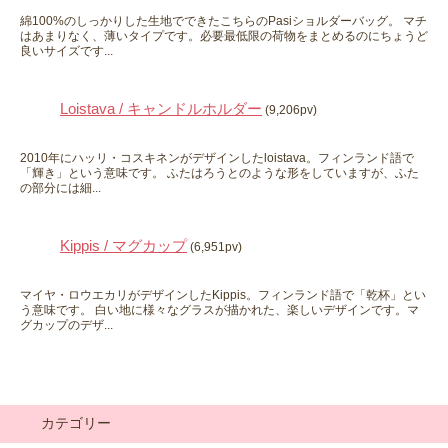
綿100%のしっかりした生地でできたこちらのPasiショルダーバッグ。 マチ
はあまりなく、薄いタイプです。必要最低限の荷物をまとめるのにちょうど
良いサイズです...
Loistava / キャンドルホルダー
(9,206pv)
2010年にハッリ・コスキネンがデザインしたloistava。フィンランド語で
「輝き」という意味です。 ふたはろうとのような形をしていますが、ふた
の部分には細...
Kippis / マグカップ
(6,951pv)
マイヤ・ロウエカリがデザインしたKippis。フィンランド語で「乾杯」とい
う意味です。 白い地に様々なグラスが描かれた、楽しいデザインです。マ
グカップのデザ...
カテゴリー