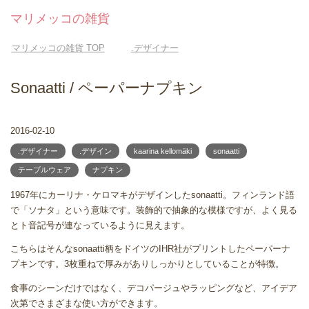
マリメッコの雑貨
マリメッコの雑貨
TOP
.デザイナー
Sonaatti / ペーパーナプキン
2016-02-10
.デザイナー
.デザイン
kaarina kellomäki
sonaatti
テーブルウェア
ナプキン
1967年にカーリナ・ケロマキがデザインしたsonaatti。フィンランド語
で「ソナタ」という意味です。装飾的で抽象的な模様ですが、よく見る
とト音記号が連なっているように見えます。
こちらはそんなsonaatti柄をドイツのIHR社がプリントしたペーパーナ
プキンです。3枚重ねで厚みがありしっかりとしていることが特徴。
食事のシーンだけではなく、デコパージュやラッピングなど、アイデア
次第でさまざまな使い方ができます。