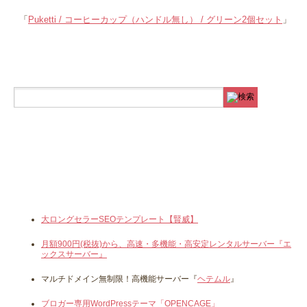
「
Puketti / コーヒーカップ（ハンドル無し） / グリーン2個セット
」
大ロングセラーSEOテンプレート【賢威】
月額900円(税抜)から、高速・多機能・高安定レンタルサーバー『エ
ックスサーバー』
マルチドメイン無制限！高機能サーバー『
ヘテムル
』
ブロガー専用WordPressテーマ「OPENCAGE」