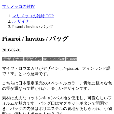
マリメッコの雑貨
マリメッコの雑貨
TOP
.デザイナー
Pisaroi / huvitus / バッグ
Pisaroi / huvitus / バッグ
2016-02-01
.デザイナー
.デザイン
maija louekari
pisaroi
マイヤ・ロウエカリがデザインしたpisaroi。フィンランド語
で「雫」という意味です。
こちらは日本限定販売のスペシャルカラー。青地に様々な色
の雫が重なって描かれた、楽しいデザインです。
素材は丈夫なコットンキャンバス地を使用し、可愛らしいフ
ォルムが魅力です。バッグ口はマグネットボタンで開閉で
き、バッグの内側はポリエステルの裏地があしらわれ、小物
収納に便利な内ポケット付きです。