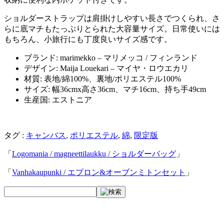
ショルダーストラップは肩掛けしやすい長さでつくられ、さ
らに底マチもたっぷりとられた大容量サイズ。日常使いには
もちろん、小旅行にも丁度良いサイズ感です。
ブランド: marimekko – マリメッコ / フィンランド
デザイン: Maija Louekari – マイヤ・ロウエカリ
材質: 表地/綿100%、裏地/ポリエステル100%
サイズ: 幅36cmx高さ36cm、マチ16cm、持ち手49cm
生産国: エストニア
タグ :
キャンバス
,
ポリエステル
,
綿
,
限定版
「
Logomania / magneettilaukku / ショルダーバッグ
」
「
Vanhakaupunki / エプロン&オーブンミトンセット
」