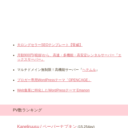
大ロングセラーSEOテンプレート【賢威】
月額900円(税抜)から、高速・多機能・高安定レンタルサーバー『エ
ックスサーバー』
マルチドメイン無制限！高機能サーバー『
ヘテムル
』
ブロガー専用WordPressテーマ「OPENCAGE」
Web集客に特化したWordPressテーマ Emanon
PV数ランキング
Kaneliruusu / ペーパーナプキン
(15,254pv)