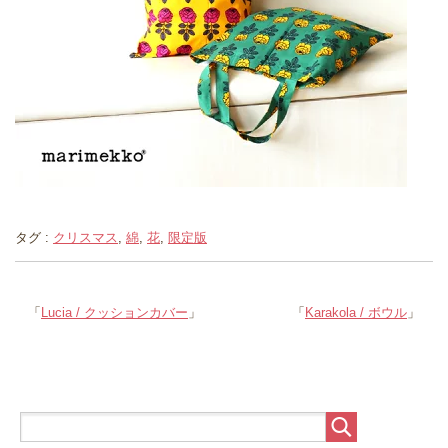
タグ :
クリスマス
,
綿
,
花
,
限定版
「
Lucia / クッションカバー
」
「
Karakola / ボウル
」