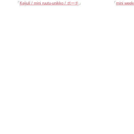
「
Keijuli / mini ruutu-unikko / ポーチ
」
「
mini we