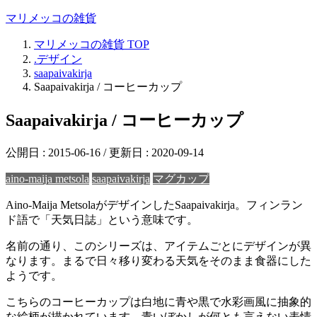
マリメッコの雑貨
マリメッコの雑貨
TOP
.デザイン
saapaivakirja
Saapaivakirja / コーヒーカップ
Saapaivakirja / コーヒーカップ
公開日 :
2015-06-16
/ 更新日 :
2020-09-14
aino-maija metsola
saapaivakirja
マグカップ
Aino-Maija MetsolaがデザインしたSaapaivakirja。フィンラン
ド語で「天気日誌」という意味です。
名前の通り、このシリーズは、アイテムごとにデザインが異
なります。まるで日々移り変わる天気をそのまま食器にした
ようです。
こちらのコーヒーカップは白地に青や黒で水彩画風に抽象的
な絵柄が描かれています。青いぼかしが何とも言えない表情