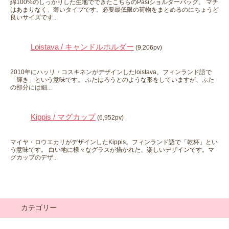
綿100%のしっかりした生地でできたこちらのPasiショルダーバッグ。 マチ
はあまりなく、薄いタイプです。必要最低限の荷物をまとめるのにちょうど
良いサイズです...
Loistava / キャンドルホルダー
(9,206pv)
2010年にハッリ・コスキネンがデザインしたloistava。フィンランド語で
「輝き」という意味です。 ふたはろうとのような形をしていますが、ふた
の部分には細...
Kippis / マグカップ
(6,952pv)
マイヤ・ロウエカリがデザインしたKippis。フィンランド語で「乾杯」とい
う意味です。 白い地に様々なグラスが描かれた、楽しいデザインです。マ
グカップのデザ...
カテゴリー