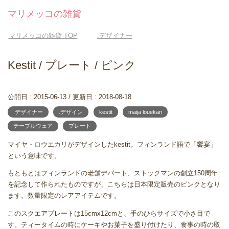
マリメッコの雑貨
マリメッコの雑貨
TOP
.デザイナー
Kestit / プレート / ピンク
公開日 :
2015-06-13
/ 更新日 :
2018-08-18
.デザイナー
.デザイン
kestit
maija louekari
テーブルウェア
プレート
マイヤ・ロウエカリがデザインしたkestit。フィンランド語で「饗宴」
という意味です。
もともとはフィンランドの老舗デパート、ストックマンの創立150周年
を記念して作られたものですが、こちらは日本限定販売のピンクとなり
ます。数量限定のレアアイテムです。
このスクエアプレートは15cmx12cmと、手のひらサイズで小さ目で
す。ティータイムの時にケーキやお菓子を盛り付けたり、食事の時の取