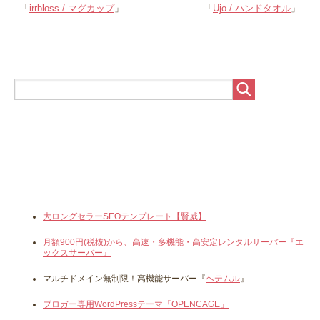
「
irrbloss / マグカップ
」
「
Ujo / ハンドタオル
」
大ロングセラーSEOテンプレート【賢威】
月額900円(税抜)から、高速・多機能・高安定レンタルサーバー『エ
ックスサーバー』
マルチドメイン無制限！高機能サーバー『
ヘテムル
』
ブロガー専用WordPressテーマ「OPENCAGE」