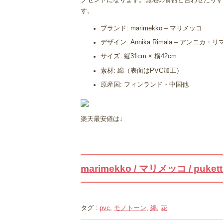
クセントになります。無地の食器と合わせたりす
す。
ブランド: marimekko – マリメッコ
デザイン: Annika Rimala – アンニカ・リ
サイズ: 縦31cm × 横42cm
素材: 綿（表面はPVC加工）
原産国: フィンランド・中国他
楽天最安値は↓
marimekko / マリメッコ / puke
タグ :
pvc
,
モノトーン
,
綿
,
花