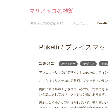
マリメッコの雑貨
マリメッコの雑貨
TOP
.デザイナー
Puket
Puketti / プレイスマ
2015-04-23
.デザイナー
.デザイン
annik
アンニカ・リマラがデザインしたpuketti。フ
こちらはマリメッコの定番柄、プケッティのラン
両面にオイル加工がされているので、汚れてもふ
ング加工されており、クッション性があります。
黒地に白く小さな花が描かれていて、落ち着いた