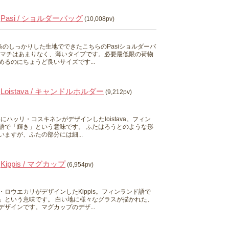
Pasi / ショルダーバッグ
(10,008pv)
0%のしっかりした生地でできたこちらのPasiショルダーバ
 マチはあまりなく、薄いタイプです。必要最低限の荷物
めるのにちょうど良いサイズです...
Loistava / キャンドルホルダー
(9,212pv)
0年にハッリ・コスキネンがデザインしたloistava。フィン
語で「輝き」という意味です。 ふたはろうとのような形
いますが、ふたの部分には細...
Kippis / マグカップ
(6,954pv)
・ロウエカリがデザインしたKippis。フィンランド語で
」という意味です。 白い地に様々なグラスが描かれた、
デザインです。マグカップのデザ...