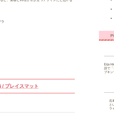
ると、食器と料理が引き立つデザインだと思いま
マラ
P
Erja
語で「
プキンで
tti / プレイスマット
石
と
ライ