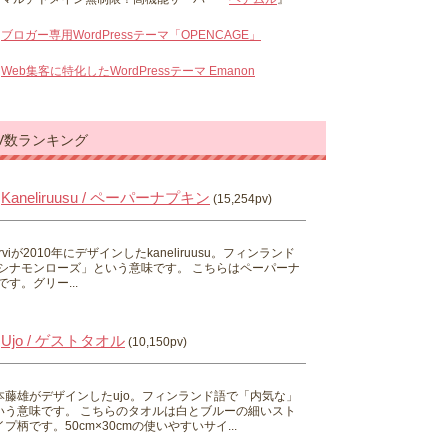
ブロガー専用WordPressテーマ「OPENCAGE」
Web集客に特化したWordPressテーマ Emanon
V数ランキング
Kaneliruusu / ペーパーナプキン
(15,254pv)
 Hirviが2010年にデザインしたkaneliruusu。フィンランド
シナモンローズ」という意味です。 こちらはペーパーナ
す。グリー...
Ujo / ゲストタオル
(10,150pv)
本藤雄がデザインしたujo。フィンランド語で「内気な」
いう意味です。 こちらのタオルは白とブルーの細いスト
プ柄です。50cm×30cmの使いやすいサイ...