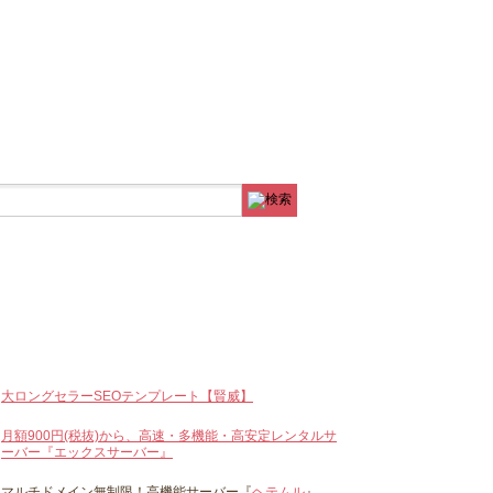
大ロングセラーSEOテンプレート【賢威】
月額900円(税抜)から、高速・多機能・高安定レンタルサ
ーバー『エックスサーバー』
マルチドメイン無制限！高機能サーバー『
ヘテムル
』