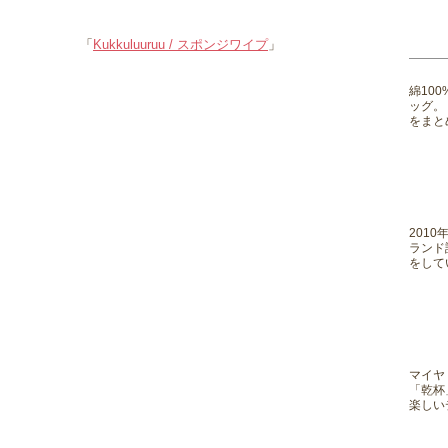
「
Kukkuluuruu / スポンジワイプ
」
綿10
ッグ。
をまと
201
ランド
をして
マイヤ
「乾杯
楽しい