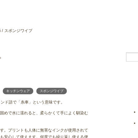
ki / スポンジワイプ
プ
キッチンウェア
スポンジワイプ
ンランド語で「糸車」という意味です。
固めで水に濡れると、柔らかくて手によく馴染む
す。プリントも人体に無害なインクが使用されて
も安心して使えます。何度でも繰り返し使える便