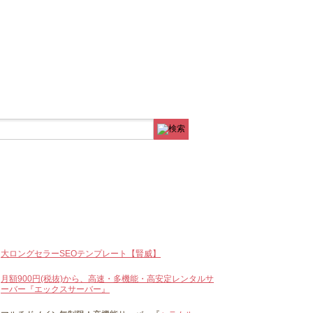
大ロングセラーSEOテンプレート【賢威】
月額900円(税抜)から、高速・多機能・高安定レンタルサ
ーバー『エックスサーバー』