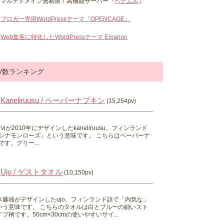
マルチドメイン無制限！高機能サーバー『
ヘテムル
』
ブロガー専用WordPressテーマ「OPENCAGE」
Web集客に特化したWordPressテーマ Emanon
V数ランキング
Kaneliruusu / ペーパーナプキン
(15,254pv)
 Hirviが2010年にデザインしたkaneliruusu。フィンランド
シナモンローズ」という意味です。 こちらはペーパーナ
す。グリー...
Ujo / ゲストタオル
(10,150pv)
本藤雄がデザインしたujo。フィンランド語で「内気な」
いう意味です。 こちらのタオルは白とブルーの細いスト
プ柄です。50cm×30cmの使いやすいサイ...