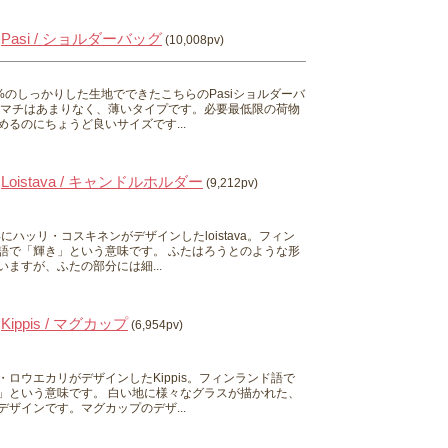
Pasi / ショルダーバッグ
(10,008pv)
0%のしっかりした生地でできたこちらのPasiショルダーバ
 マチはあまりなく、薄いタイプです。必要最低限の荷物
めるのにちょうど良いサイズです...
Loistava / キャンドルホルダー
(9,212pv)
0年にハッリ・コスキネンがデザインしたloistava。フィン
語で「輝き」という意味です。 ふたはろうとのような形
いますが、ふたの部分には細...
Kippis / マグカップ
(6,954pv)
・ロウエカリがデザインしたKippis。フィンランド語で
」という意味です。 白い地に様々なグラスが描かれた、
デザインです。マグカップのデザ...