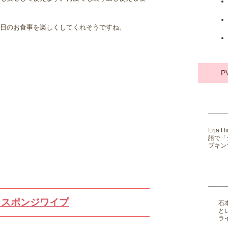
日のお食事を楽しくしてくれそうですね。
P
Erja
語で「
プキンで
ki / スポンジワイプ
石
と
ライ