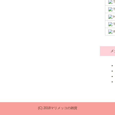
T
T
H
T
W
メ
(C) 2018マリメッコの雑貨