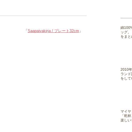
綿10
「
Saapaivakirja / プレート32cm
」
ッグ。
をまと
201
ランド
をして
マイヤ
「乾杯
楽しい