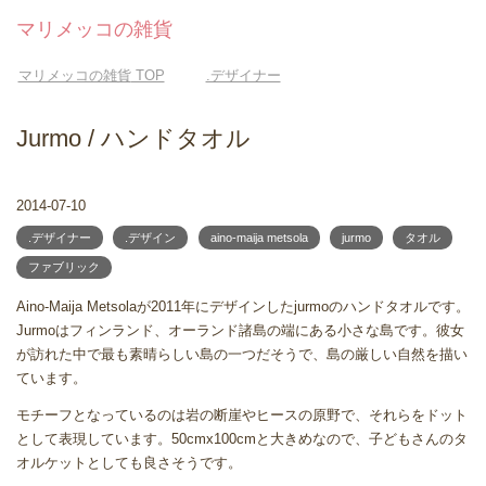
マリメッコの雑貨
マリメッコの雑貨
TOP
.デザイナー
Jurmo / ハンドタオル
2014-07-10
.デザイナー
.デザイン
aino-maija metsola
jurmo
タオル
ファブリック
Aino-Maija Metsolaが2011年にデザインしたjurmoのハンドタオルです。
Jurmoはフィンランド、オーランド諸島の端にある小さな島です。彼女
が訪れた中で最も素晴らしい島の一つだそうで、島の厳しい自然を描い
ています。
モチーフとなっているのは岩の断崖やヒースの原野で、それらをドット
として表現しています。50cmx100cmと大きめなので、子どもさんのタ
オルケットとしても良さそうです。