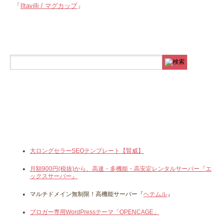
「
Iltavilli / マグカップ
」
大ロングセラーSEOテンプレート【賢威】
月額900円(税抜)から、高速・多機能・高安定レンタルサーバー『エ
ックスサーバー』
マルチドメイン無制限！高機能サーバー『
ヘテムル
』
ブロガー専用WordPressテーマ「OPENCAGE」