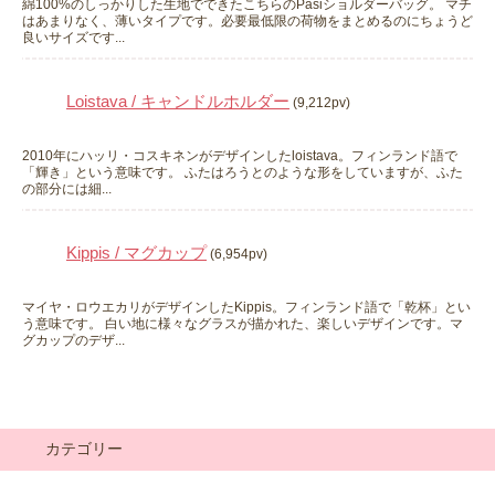
綿100%のしっかりした生地でできたこちらのPasiショルダーバッグ。 マチ
はあまりなく、薄いタイプです。必要最低限の荷物をまとめるのにちょうど
良いサイズです...
Loistava / キャンドルホルダー
(9,212pv)
2010年にハッリ・コスキネンがデザインしたloistava。フィンランド語で
「輝き」という意味です。 ふたはろうとのような形をしていますが、ふた
の部分には細...
Kippis / マグカップ
(6,954pv)
マイヤ・ロウエカリがデザインしたKippis。フィンランド語で「乾杯」とい
う意味です。 白い地に様々なグラスが描かれた、楽しいデザインです。マ
グカップのデザ...
カテゴリー